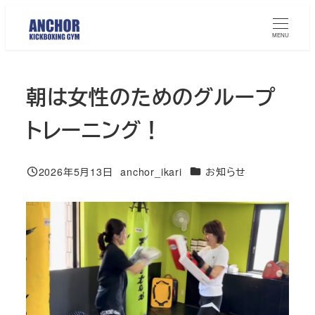
メ
イ
MENU
ン
コ
朝は女性のためのグループ
ン
テ
トレーニング！
ン
ツ
カテゴリー
へ
2026年5月13日
anchor_ikari
お知らせ
投稿日
著
移
者
動