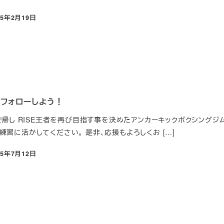
25年2月19日
稿日
をフォローしよう！
復帰し RISE王者を再び目指す事を決めたアンカーキックボクシングジム裕
習に活かしてください。 是非、応援もよろしくお […]
25年7月12日
稿日