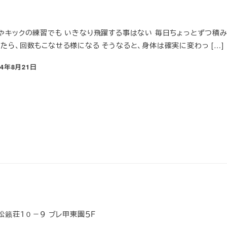
やキックの練習でも いきなり飛躍する事はない 毎日ちょっとずつ積み
たら、回数もこなせる様になる そうなると、身体は確実に変わっ […]
24年8月21日
稿日
松籟荘１０－９ ブレ甲東園５Ｆ