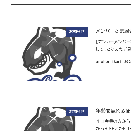
メンバーさま紹
お知らせ
【アンカーメンバ
して、とりあえず見
anchor_ikari
20
投
年齢を忘れるほ
お知らせ
昨日会員の方から
からRISEとかK