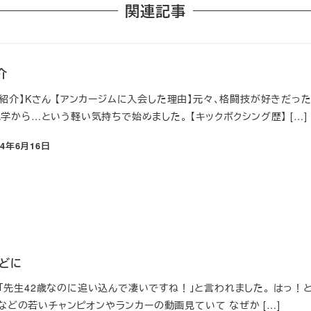
関連記事
介
ー紹介】Kさん 【アンカージムに入会した理由】元々、格闘技が好きだ
学から…という軽い気持ちで始めました。 【キックボクシング歴】 […]
24年6月16日
稿日
どに
「先生42歳なのに追い込んで凄いですね！」と言われました。 はっ！と
-1などの若いチャンピオンやランカーの動画見ていて なぜか […]