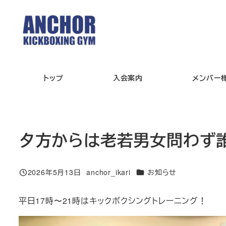
メ
イ
ン
コ
ン
トップ
入会案内
メンバー
テ
ン
ツ
へ
夕方からは老若男女問わず
移
動
カテゴリー
2026年5月13日
anchor_ikari
お知らせ
投稿日
著
者
平日17時〜21時はキックボクシングトレーニング！