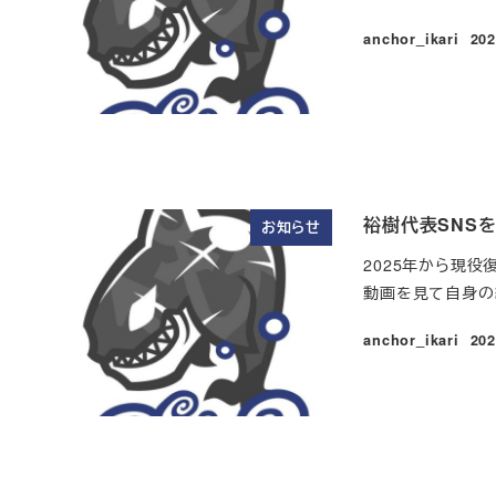
anchor_ikari
20
投
裕樹代表SNS
お知らせ
2025年から現役
動画を見て自身の練
anchor_ikari
20
投