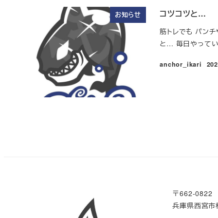
コツコツと…
お知らせ
筋トレでも パンチ
と… 毎日やってい
anchor_ikari
20
投
〒662-0822
兵庫県西宮市