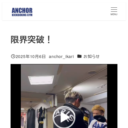
メ
イ
MENU
ン
コ
限界突破！
ン
テ
ン
カテゴリー
2025年10月6日
anchor_ikari
お知らせ
投稿日
著
ツ
者
動
へ
画
移
プ
動
レ
ー
ヤ
ー