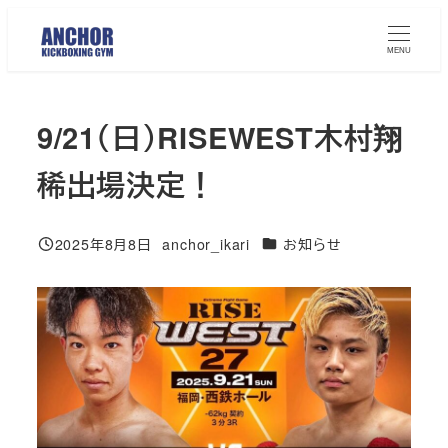
メ
イ
MENU
ン
コ
9/21（日）RISEWEST木村翔
ン
テ
稀出場決定！
ン
ツ
カテゴリー
へ
2025年8月8日
anchor_ikari
お知らせ
投稿日
著
移
者
動