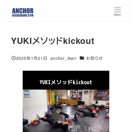
メ
イ
MENU
ン
コ
YUKIメソッドkickout
ン
テ
ン
カテゴリー
2025年1月21日
anchor_ikari
お知らせ
投稿日
著
ツ
者
へ
移
動