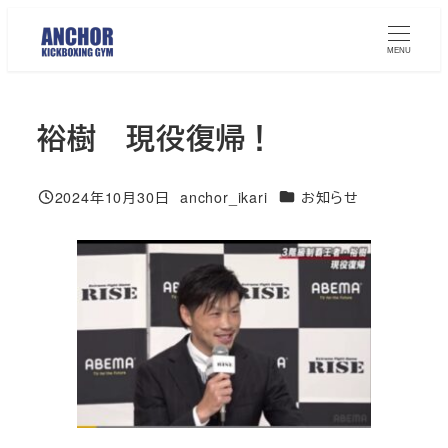
メ
イ
MENU
ン
コ
裕樹 現役復帰！
ン
テ
ン
カテゴリー
2024年10月30日
anchor_ikari
お知らせ
投稿日
著
ツ
者
へ
移
動